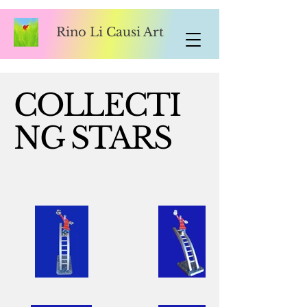
Rino Li Causi Art
COLLECTI
NG STARS